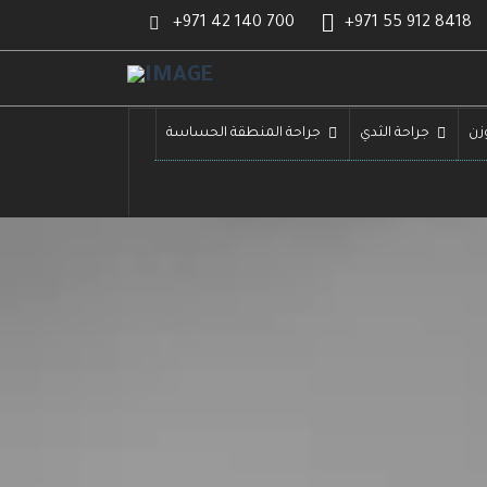
+971 42 140 700
+971 55 912 8418
زن
جراحة الثدي
جراحة المنطقة الحساسة