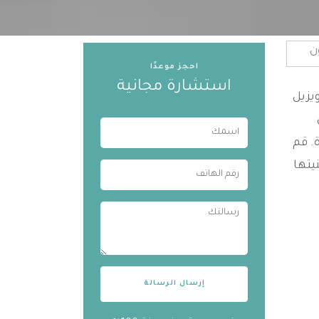
احجز موعدًا
استشارة مجانية
يزيل
رجوة. قم
يتها