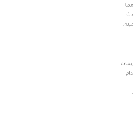
مما
دث
يتة.
ريمات
دام