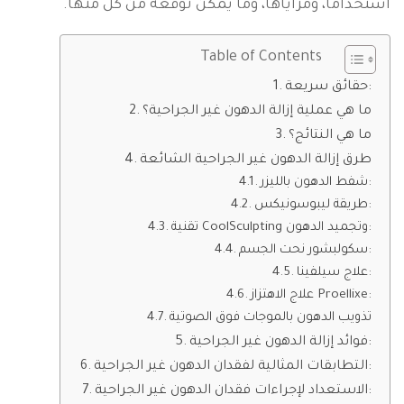
استخدامًا، ومزاياها، وما يمكن توقعه من كل منها.
Table of Contents
حقائق سريعة:
ما هي عملية إزالة الدهون غير الجراحية؟
ما هي النتائج؟
طرق إزالة الدهون غير الجراحية الشائعة
شفط الدهون بالليزر:
طريقة ليبوسونيكس:
تقنية CoolSculpting وتجميد الدهون:
سكولبشور نحت الجسم:
علاج سيلفينا:
علاج الاهتزاز Proellixe:
تذويب الدهون بالموجات فوق الصوتية
فوائد إزالة الدهون غير الجراحية:
التطابقات المثالية لفقدان الدهون غير الجراحية:
الاستعداد لإجراءات فقدان الدهون غير الجراحية: