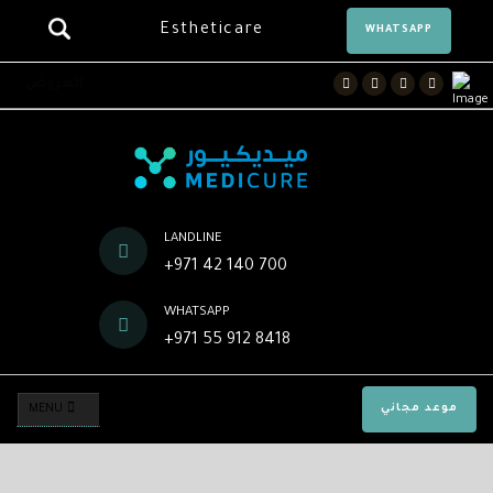
Estheticare
WHATSAPP
Facebook
Twitter
Instagram
Youtube
العروض
LANDLINE
+971 42 140 700
WHATSAPP
+971 55 912 8418
موعد مجاني
MENU