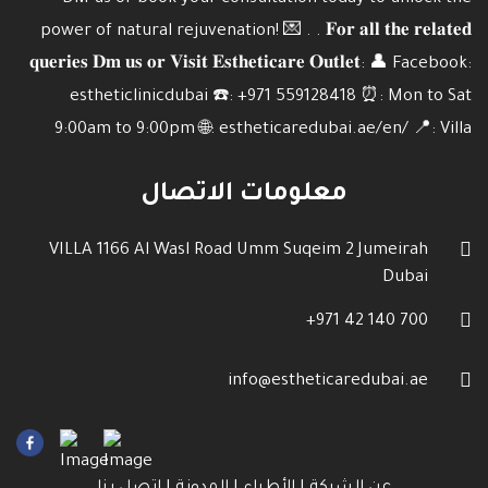
معلومات الاتصال
VILLA 1166 Al Wasl Road Umm Suqeim 2 Jumeirah
Dubai
700 140 42 971+
info@estheticaredubai.ae