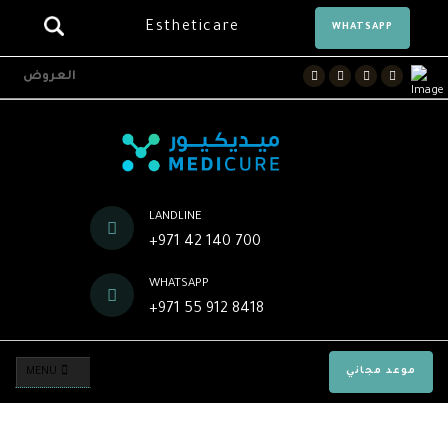
Estheticare
WHATSAPP
Facebook
Twitter
Instagram
Youtube
العروض
LANDLINE
+971 42 140 700
WHATSAPP
+971 55 912 8418
موعد مجاني
MENU