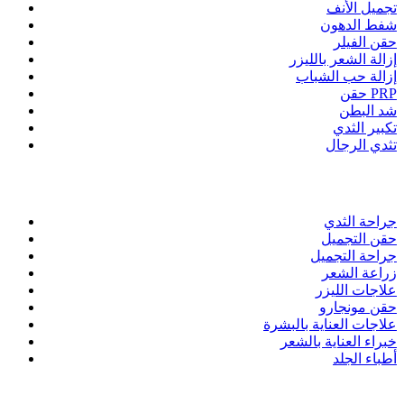
تجميل الأنف
شفط الدهون
حقن الفيلر
إزالة الشعر بالليزر
إزالة حب الشباب
حقن PRP
شد البطن
تكبير الثدي
تثدي الرجال
روابط سريعة
جراحة الثدي
حقن التجميل
جراحة التجميل
زراعة الشعر
علاجات الليزر
حقن مونجارو
علاجات العناية بالبشرة
خبراء العناية بالشعر
أطباء الجلد
عن عيادة استيتيكير