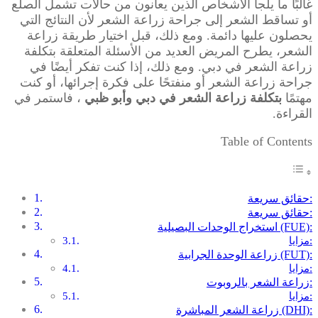
غالبًا ما يلجأ الأشخاص الذين يعانون من حالات تشمل الصلع
أو تساقط الشعر إلى جراحة زراعة الشعر لأن النتائج التي
يحصلون عليها دائمة. ومع ذلك، قبل اختيار طريقة زراعة
الشعر، يطرح المريض العديد من الأسئلة المتعلقة بتكلفة
زراعة الشعر في دبي. ومع ذلك، إذا كنت تفكر أيضًا في
جراحة زراعة الشعر أو منفتحًا على فكرة إجرائها، أو كنت
مهتمًا
بتكلفة زراعة الشعر في دبي
وأبو ظبي
، فاستمر في
القراءة.
Table of Contents
حقائق سريعة:
حقائق سريعة:
استخراج الوحدات البصيلية (FUE):
مزايا:
زراعة الوحدة الجرابية (FUT):
مزايا:
زراعة الشعر بالروبوت:
مزايا:
زراعة الشعر المباشرة (DHI):