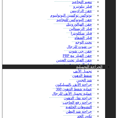
تنعيم التجاعيد
فيلر بيلوتيرو
حقن الرادييس
بوتوكس توكسين البوتولينوم
حقن البوتوكس للتجاعيد
حقن الهيالورونيك
فيلر الريستالين
فيلر سكلوبترا
فيلر الشفاه
نحت الوجه
بي شوت للرجال
حقن جي شوت
حقن الفيلر مع PRP
حقن الفيلر تحت العينين
فيلر المؤخرة في دبي
الجراحة التجميلية
حقن فيلر الفكين
تجميل الأنف
تراب توكس دبي
شفط الدهون
حقن مونجارو في دبي
شد الجبين
باربي آرمز مع البوتوكس
جراحة الأنف بالسيليكون
حشو اليكسين
عملية شفط الدهون 360
حقن الجلوتاثيون الوريدي في دبي
عملية تجميل الأنف للرجال
بوتوكس تحت الإبط في دبي
جراحة نقل الدهون
حقن الماكرولين
جراحة رفع الحاجب
محلول الطاقة الوريدي
التشوهات الخلقية
حقن أكواليكس – إزالة الدهون دبي
جراحة شد البطن
شد الوجه 8 نقاط مع الجوفيديرم
تكبير الخد