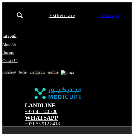
Estheticare
Whatsapp
العروض
About Us
Doctors
Contact Us
Facebook
Twitter
Instagram
Youtube
LANDLINE
+971 42 140 700
WHATSAPP
+971 55 912 8418