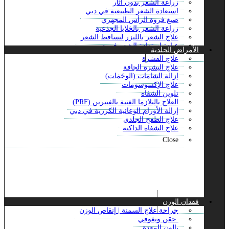
زراعة الشعر بدون آثار
علاج ندبات حب الشباب بالليزر
استعادة الشعر الطبيعية في دبي
علاجات مكافحة الشيخوخة
صبغ فروة الرأس المجهري
علاج حب الشباب
زراعة الشعر بالخلايا الجذعية
علاج ديرمابين
علاج الشعر بالليزر لتساقط الشعر
علاج فرط التعرق
عيادة استعادة الشعر في دبي
الأمراض الجلدية
علاج الترددات الراديوية
علاج الصلع للذكور
علاج القشرة
Close
زراعة شعر الجسم
علاج البشرة الجافة
العلاج الطبيعي لخط الشعر
إزالة الشامات (الوحَمات)
الخط الأمامي لتصفيف الشعر
علاج الإكسوسومات
زراعة شعر السوالف
تلوين الشفاه
علاج تساقط الشعر ACell PRP
العلاج بالبلازما الغنية بالفيبرين (PRF)
زراعة الشعر بالاقتطاف
إزالة الأورام الوعائية الكرزية في دبي
زراعة الشعر بالشريحة
علاج الطفح الجلدي
زراعة الشعر المباشر
علاج الشفاه الداكنة
علاج جي اف سي للشعر في دبي
Close
زراعة الشعر بالمنظار
علاج الثعلبة البقعية
زراعة شعر الشارب
عملية زراعة شعر اللحية
علاج تساقط الشعر
للشعر بالبلازما الغنية
Close
فقدان الوزن
جراحة علاج السمنة | إنقاص الوزن
حقن ويغوفي
بالون المعدة