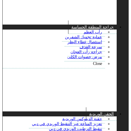
جراحة المنطقة الحساسة
رأب العظم
عملية تجميل الشفرين
استئصال غطاء البظر
سرعة القذف
جراحة رأب العجان
مرض حصوات الكلى
Close
الحقن الوريدية
حقنة الديتوكس الوريدية
تعزيز المناعة عبر التنقيط الوريدي في دبي
تنقيط الترطيب الوريدي في دبي