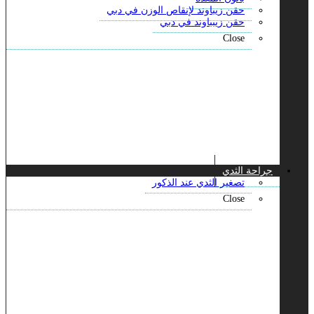
حقن زيباوند لإنقاص الوزن في دبي
حقن زيبباوند في دبي
Close
جراحة الثدي
تصغير الثدي عند الذكور
Close