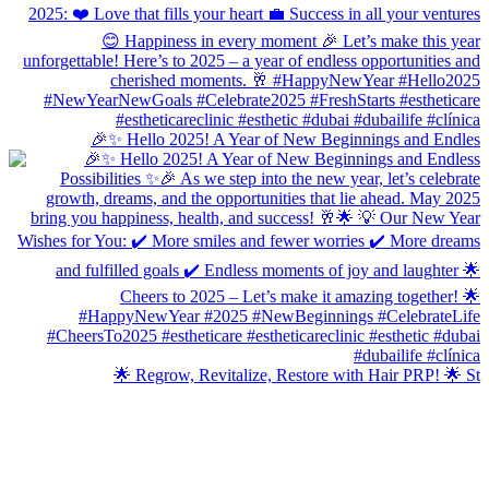
🎉✨ Hello 2025! A Year of New Beginnings and Endles
🌟 Regrow, Revitalize, Restore with Hair PRP! 🌟 St