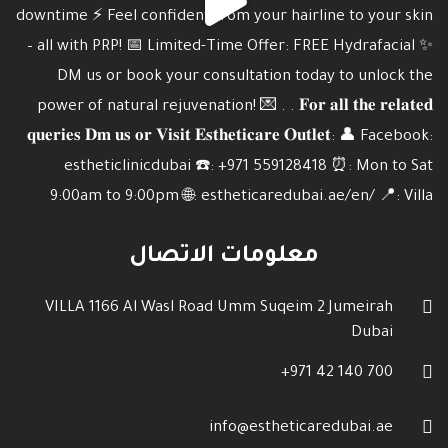
معلومات الاتصال
VILLA 1166 Al Wasl Road Umm Suqeim 2 Jumeirah
Dubai
700 140 42 971+
info@estheticaredubai.ae