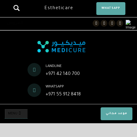
Estheticare
WHATSAPP
Facebook
Twitter
Instagram
Youtube
العروض
LANDLINE
+971 42 140 700
WHATSAPP
+971 55 912 8418
موعد مجاني
MENU