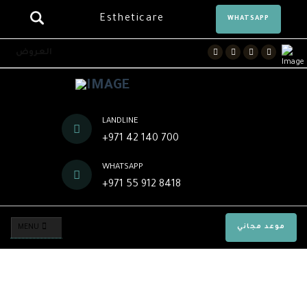
Estheticare
WHATSAPP
Facebook
Twitter
Instagram
Youtube
العروض
LANDLINE
+971 42 140 700
WHATSAPP
+971 55 912 8418
موعد مجاني
MENU