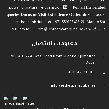
معلومات الاتصال
VILLA 1166 Al Wasl Road Umm Suqeim 2 Jumeirah
Dubai
700 140 42 971+
info@estheticaredubai.ae