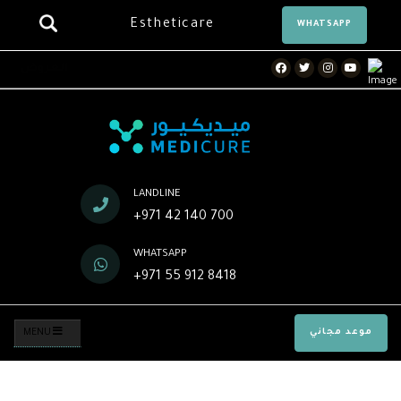
Estheticare
WHATSAPP
Facebook
Twitter
Instagram
Youtube
العروض
LANDLINE
+971 42 140 700
WHATSAPP
+971 55 912 8418
موعد مجاني
MENU