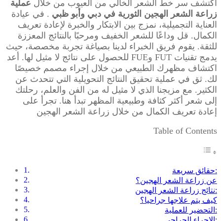
اكتشف سر خط الشعر الخالي من العيوب من خلال
عملية
زراعة الشعر الهجين الثورية في دبي وأبو ظبي
. في عيادة
العناية التجميلية، نمزج بين الابتكار والخبرة لإعادة تعريف
الكمال. قل وداعًا للشعر الخفيف ومرحبًا بالنتائج المعززة
للثقة. يقوم فريق الخبراء لدينا بصياغة تجربة مخصصة، حيث
يدمج تقنيات FUT وFUE للحصول على نتائج لا مثيل لها. أعد
اكتشاف مظهرك الطبيعي من خلال إجراء مصمم خصيصًا
لك. ثق في عملية تحقيق النتائج التحويلية التي تتحدث عن
الكثير. مع مزيجنا الذي لا مثيل له من الفن والعلم، رحلتك
إلى شعر أكثر كثافة وطبيعية المظهر تبدأ هنا. تجرأ على
إعادة تعريف الكمال من خلال زراعة الشعر الهجين
Table of Contents
حقائق سريعة:
عن زراعة الشعر الهجين؟
نتائج زراعة الشعر الهجين:
كيف يتم علاجها جراحيا؟
التحضير للعملية:
الإجراء الجراحي: