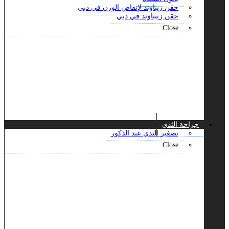
حقن زيباوند لإنقاص الوزن في دبي
حقن زيبباوند في دبي
Close
جراحة الثدي
تصغير الثدي عند الذكور
Close