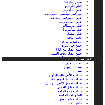
تنعيم التجاعيد
فيلر بيلوتيرو
حقن الرادييس
بوتوكس توكسين البوتولينوم
حقن البوتوكس للتجاعيد
حقن الهيالورونيك
فيلر الريستالين
فيلر سكلوبترا
فيلر الشفاه
نحت الوجه
بي شوت للرجال
حقن جي شوت
حقن الفيلر مع PRP
حقن الفيلر تحت العينين
فيلر المؤخرة في دبي
الجراحة التجميلية
حقن فيلر الفكين
تجميل الأنف
تراب توكس دبي
شفط الدهون
حقن مونجارو في دبي
شد الجبين
باربي آرمز مع البوتوكس
جراحة الأنف بالسيليكون
حشو اليكسين
عملية شفط الدهون 360
حقن الجلوتاثيون الوريدي في دبي
عملية تجميل الأنف للرجال
بوتوكس تحت الإبط في دبي
جراحة نقل الدهون
حقن الماكرولين
جراحة رفع الحاجب
محلول الطاقة الوريدي
التشوهات الخلقية
حقن أكواليكس – إزالة الدهون دبي
جراحة شد البطن
شد الوجه 8 نقاط مع الجوفيديرم
تكبير الخد