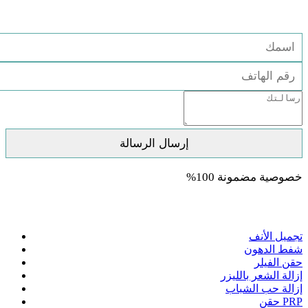
استشارة مجانية
خصوصية مضمونة 100%
العلاجات
تجميل الأنف
شفط الدهون
حقن الفيلر
إزالة الشعر بالليزر
إزالة حب الشباب
حقن PRP