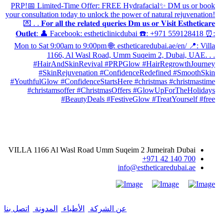
معلومات الاتصال
VILLA 1166 Al Wasl Road Umm Suqeim 2 Jumeirah Dubai
700 140 42 971+
info@estheticaredubai.ae
عن الشركة
|
الأطباء
|
المدونة
|
اتصل بنا