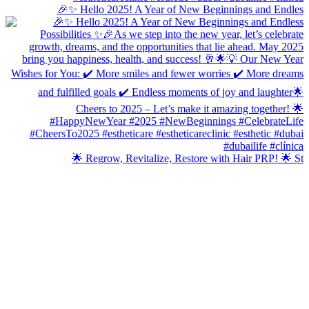
🎉✨ Hello 2025! A Year of New Beginnings and Endles
🌟 Regrow, Revitalize, Restore with Hair PRP! 🌟 St