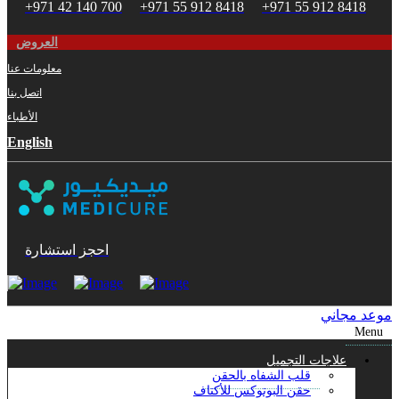
+971 42 140 700
+971 55 912 8418
+971 55 912 8418
العروض
معلومات عنا
اتصل بنا
الأطباء
English
احجز استشارة
موعد مجاني
Menu
علاجات التجميل
قلب الشفاه بالحقن
حقن البوتوكس للأكتاف