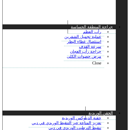
جراحة المنطقة الحساسة
رأب العظم
عملية تجميل الشفرين
استئصال غطاء البظر
سرعة القذف
جراحة رأب العجان
مرض حصوات الكلى
Close
الحقن الوريدية
حقنة الديتوكس الوريدية
تعزيز المناعة عبر التنقيط الوريدي في دبي
تنقيط الترطيب الوريدي في دبي