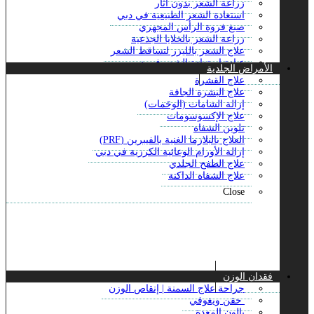
زراعة الشعر بدون آثار
علاج ندبات حب الشباب بالليزر
استعادة الشعر الطبيعية في دبي
علاجات مكافحة الشيخوخة
صبغ فروة الرأس المجهري
علاج حب الشباب
زراعة الشعر بالخلايا الجذعية
علاج ديرمابين
علاج الشعر بالليزر لتساقط الشعر
علاج فرط التعرق
عيادة استعادة الشعر في دبي
الأمراض الجلدية
علاج الترددات الراديوية
علاج الصلع للذكور
علاج القشرة
Close
زراعة شعر الجسم
علاج البشرة الجافة
العلاج الطبيعي لخط الشعر
إزالة الشامات (الوحَمات)
الخط الأمامي لتصفيف الشعر
علاج الإكسوسومات
زراعة شعر السوالف
تلوين الشفاه
علاج تساقط الشعر ACell PRP
العلاج بالبلازما الغنية بالفيبرين (PRF)
زراعة الشعر بالاقتطاف
إزالة الأورام الوعائية الكرزية في دبي
زراعة الشعر بالشريحة
علاج الطفح الجلدي
زراعة الشعر المباشر
علاج الشفاه الداكنة
علاج جي اف سي للشعر في دبي
Close
زراعة الشعر بالمنظار
علاج الثعلبة البقعية
زراعة شعر الشارب
عملية زراعة شعر اللحية
علاج تساقط الشعر
للشعر بالبلازما الغنية
Close
فقدان الوزن
جراحة علاج السمنة | إنقاص الوزن
حقن ويغوفي
بالون المعدة