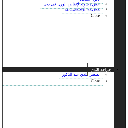
حقن زيباوند لإنقاص الوزن في دبي
حقن زيبباوند في دبي
Close
جراحة الثدي
تصغير الثدي عند الذكور
Close