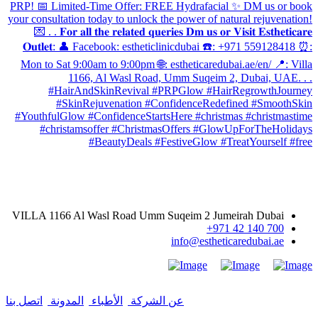
معلومات الاتصال
VILLA 1166 Al Wasl Road Umm Suqeim 2 Jumeirah Dubai
700 140 42 971+
info@estheticaredubai.ae
عن الشركة
|
الأطباء
|
المدونة
|
اتصل بنا