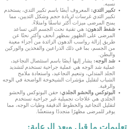
نسبه.
تكبير الثدي:
المعروف أيضًا باسم تكبير الثدي، يستخدم
تكبير الثدي غرسات لزيادة حجم وشكل الثديين، مما
يمنح المرضى ميزات أكثر تناسقًا وامتلاءً.
شفط الدهون:
هي تقنية نحت الجسم التي تساعد
المرضى على الظهور بمظهر أنحف وأكثر نحتًا عن
طريق إزالة رواسب الدهون الزائدة من أجزاء معينة
من الجسم، بما في ذلك الذراعين والفخذين والوركين
والبطن.
شد الوجه:
يشار إليها أيضًا باسم استئصال التجاعيد،
عملية شد الوجه هي عملية جراحية تستخدم لتشديد
الجلد المتدلي، وتنعيم التجاعيد، واستعادة ملامح
الشباب لتقليل مؤشرات الشيخوخة الواضحة في الوجه
والرقبة.
البوتوكس والحشو الجلدي:
حقن البوتوكس والحشو
الجلدي هي علاجات تجميلية غير جراحية تستخدم
لتقليل التجاعيد والخطوط الدقيقة وطيات الوجه، مما
يوفر للمرضى مظهرًا متجددًا ومنتعشًا.
تعليمات ما قبل وبعد الرعاية: