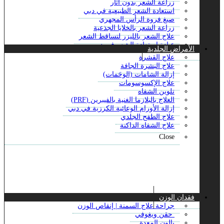
زراعة الشعر بدون آثار
علاج ندبات حب الشباب بالليزر
استعادة الشعر الطبيعية في دبي
علاجات مكافحة الشيخوخة
صبغ فروة الرأس المجهري
علاج حب الشباب
زراعة الشعر بالخلايا الجذعية
علاج ديرمابين
علاج الشعر بالليزر لتساقط الشعر
علاج فرط التعرق
عيادة استعادة الشعر في دبي
الأمراض الجلدية
علاج الترددات الراديوية
علاج الصلع للذكور
علاج القشرة
Close
زراعة شعر الجسم
علاج البشرة الجافة
العلاج الطبيعي لخط الشعر
إزالة الشامات (الوحَمات)
الخط الأمامي لتصفيف الشعر
علاج الإكسوسومات
زراعة شعر السوالف
تلوين الشفاه
علاج تساقط الشعر ACell PRP
العلاج بالبلازما الغنية بالفيبرين (PRF)
زراعة الشعر بالاقتطاف
إزالة الأورام الوعائية الكرزية في دبي
زراعة الشعر بالشريحة
علاج الطفح الجلدي
زراعة الشعر المباشر
علاج الشفاه الداكنة
علاج جي اف سي للشعر في دبي
Close
زراعة الشعر بالمنظار
علاج الثعلبة البقعية
زراعة شعر الشارب
عملية زراعة شعر اللحية
علاج تساقط الشعر
للشعر بالبلازما الغنية
Close
فقدان الوزن
جراحة علاج السمنة | إنقاص الوزن
حقن ويغوفي
بالون المعدة