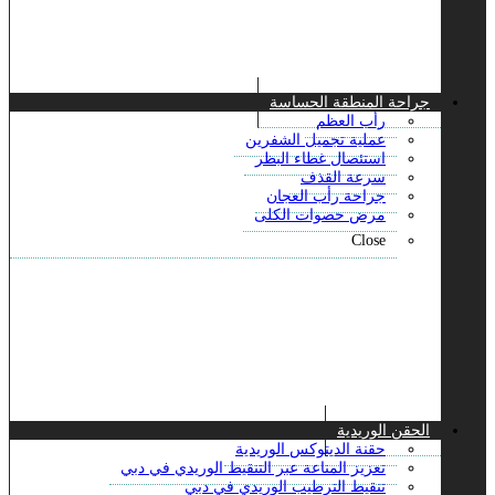
جراحة المنطقة الحساسة
رأب العظم
عملية تجميل الشفرين
استئصال غطاء البظر
سرعة القذف
جراحة رأب العجان
مرض حصوات الكلى
Close
الحقن الوريدية
حقنة الديتوكس الوريدية
تعزيز المناعة عبر التنقيط الوريدي في دبي
تنقيط الترطيب الوريدي في دبي