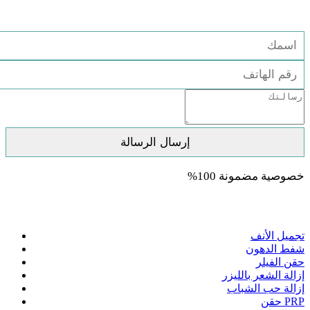
استشارة مجانية
خصوصية مضمونة 100%
العلاجات
تجميل الأنف
شفط الدهون
حقن الفيلر
إزالة الشعر بالليزر
إزالة حب الشباب
حقن PRP