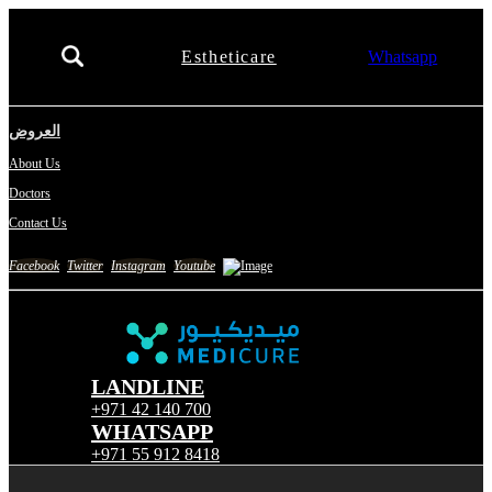
Estheticare
Whatsapp
العروض
About Us
Doctors
Contact Us
Facebook
Twitter
Instagram
Youtube
LANDLINE
+971 42 140 700
WHATSAPP
+971 55 912 8418