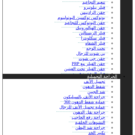
تنعيم التجاعيد
فيلر بيلوتيرو
حقن الرادييس
بوتوكس توكسين البوتولينوم
حقن البوتوكس للتجاعيد
حقن الهيالورونيك
فيلر الريستالين
فيلر سكلوبترا
فيلر الشفاه
نحت الوجه
بي شوت للرجال
حقن جي شوت
حقن الفيلر مع PRP
حقن الفيلر تحت العينين
فيلر المؤخرة في دبي
الجراحة التجميلية
حقن فيلر الفكين
تجميل الأنف
تراب توكس دبي
شفط الدهون
حقن مونجارو في دبي
شد الجبين
باربي آرمز مع البوتوكس
جراحة الأنف بالسيليكون
حشو اليكسين
عملية شفط الدهون 360
حقن الجلوتاثيون الوريدي في دبي
عملية تجميل الأنف للرجال
بوتوكس تحت الإبط في دبي
جراحة نقل الدهون
حقن الماكرولين
جراحة رفع الحاجب
محلول الطاقة الوريدي
التشوهات الخلقية
حقن أكواليكس – إزالة الدهون دبي
جراحة شد البطن
شد الوجه 8 نقاط مع الجوفيديرم
تكبير الخد