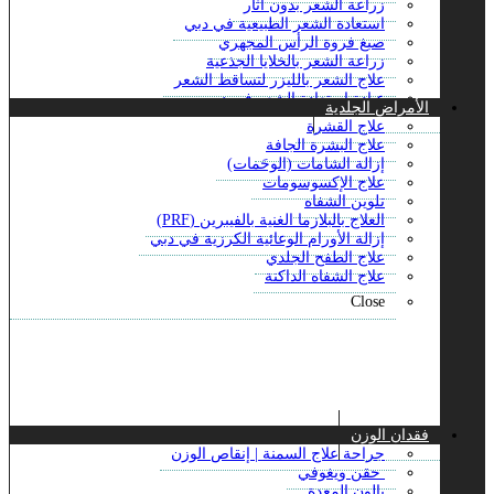
زراعة الشعر بدون آثار
علاج ندبات حب الشباب بالليزر
استعادة الشعر الطبيعية في دبي
علاجات مكافحة الشيخوخة
صبغ فروة الرأس المجهري
علاج حب الشباب
زراعة الشعر بالخلايا الجذعية
علاج ديرمابين
علاج الشعر بالليزر لتساقط الشعر
علاج فرط التعرق
عيادة استعادة الشعر في دبي
الأمراض الجلدية
علاج الترددات الراديوية
علاج الصلع للذكور
علاج القشرة
Close
زراعة شعر الجسم
علاج البشرة الجافة
العلاج الطبيعي لخط الشعر
إزالة الشامات (الوحَمات)
الخط الأمامي لتصفيف الشعر
علاج الإكسوسومات
زراعة شعر السوالف
تلوين الشفاه
علاج تساقط الشعر ACell PRP
العلاج بالبلازما الغنية بالفيبرين (PRF)
زراعة الشعر بالاقتطاف
إزالة الأورام الوعائية الكرزية في دبي
زراعة الشعر بالشريحة
علاج الطفح الجلدي
زراعة الشعر المباشر
علاج الشفاه الداكنة
علاج جي اف سي للشعر في دبي
Close
زراعة الشعر بالمنظار
علاج الثعلبة البقعية
زراعة شعر الشارب
عملية زراعة شعر اللحية
علاج تساقط الشعر
للشعر بالبلازما الغنية
Close
فقدان الوزن
جراحة علاج السمنة | إنقاص الوزن
حقن ويغوفي
بالون المعدة