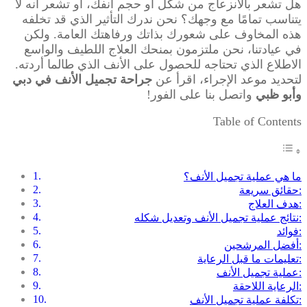
هل تشعر بالانزعاج من شكل أو حجم أنفك، أو تشعر أنه لا
يتناسب تمامًا مع وجهك؟ نحن ندرك التأثير الذي قد تخلفه
هذه المخاوف على شعورك بذاتك ورفاهتك العامة. ولكن
في عيادتنا، نحن ملتزمون بمنحك العلاج اللطيف والواسع
الاطلاع الذي تحتاجه للحصول على الأنف الذي طالما أردته.
لتحديد موعد الإجراء، اقرأ عن
جراحة تجميل الأنف في دبي
وأبو ظبي
واتصل بنا على الفور!
Table of Contents
ما هي عملية تجميل الأنف؟
حقائق سريعة:
هدف العلاج:
نتائج عملية تجميل الأنف وتعديل شكله:
فوائد:
أفضل المرشحين:
تعليمات ما قبل الرعاية:
عملية تجميل الأنف:
الرعاية اللاحقة:
تكلفة عملية تجميل الأنف: