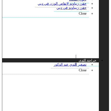
حقن زيباوند لإنقاص الوزن في دبي
حقن زيبباوند في دبي
Close
جراحة الثدي
تصغير الثدي عند الذكور
Close