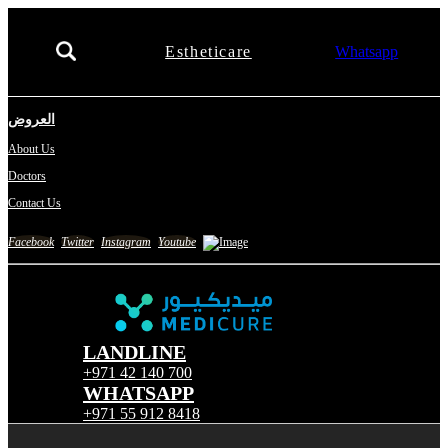
Estheticare
Whatsapp
العروض
About Us
Doctors
Contact Us
Facebook
Twitter
Instagram
Youtube
LANDLINE
+971 42 140 700
WHATSAPP
+971 55 912 8418