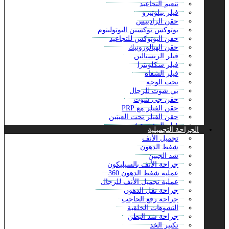
تنعيم التجاعيد
فيلر بيلوتيرو
حقن الرادييس
بوتوكس توكسين البوتولينوم
حقن البوتوكس للتجاعيد
حقن الهيالورونيك
فيلر الريستالين
فيلر سكلوبترا
فيلر الشفاه
نحت الوجه
بي شوت للرجال
حقن جي شوت
حقن الفيلر مع PRP
حقن الفيلر تحت العينين
فيلر المؤخرة في دبي
الجراحة التجميلية
حقن فيلر الفكين
تجميل الأنف
تراب توكس دبي
شفط الدهون
حقن مونجارو في دبي
شد الجبين
باربي آرمز مع البوتوكس
جراحة الأنف بالسيليكون
حشو اليكسين
عملية شفط الدهون 360
حقن الجلوتاثيون الوريدي في دبي
عملية تجميل الأنف للرجال
بوتوكس تحت الإبط في دبي
جراحة نقل الدهون
حقن الماكرولين
جراحة رفع الحاجب
محلول الطاقة الوريدي
التشوهات الخلقية
حقن أكواليكس – إزالة الدهون دبي
جراحة شد البطن
شد الوجه 8 نقاط مع الجوفيديرم
تكبير الخد