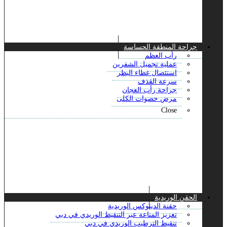
جراحة المنطقة الحساسة
رأب العظم
عملية تجميل الشفرين
استئصال غطاء البظر
سرعة القذف
جراحة رأب العجان
مرض حصوات الكلى
Close
الحقن الوريدية
حقنة الديتوكس الوريدية
تعزيز المناعة عبر التنقيط الوريدي في دبي
تنقيط الترطيب الوريدي في دبي