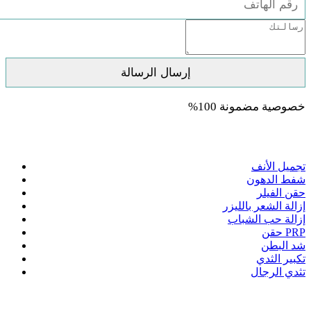
خصوصية مضمونة 100%
العلاجات
تجميل الأنف
شفط الدهون
حقن الفيلر
إزالة الشعر بالليزر
إزالة حب الشباب
حقن PRP
شد البطن
تكبير الثدي
تثدي الرجال
روابط سريعة