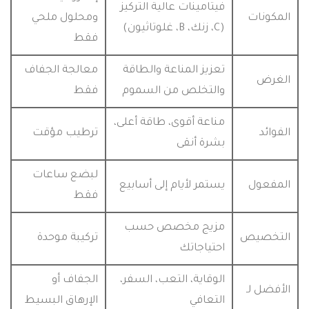
فيتامينات عالية التركيز
المكونات
ومحلول ملحي
(C، زنك، B، غلوتاثيون)
فقط
تعزيز المناعة والطاقة
معالجة الجفاف
الغرض
والتخلص من السموم
فقط
مناعة أقوى، طاقة أعلى،
الفوائد
ترطيب مؤقت
بشرة أنقى
لبضع ساعات
المفعول
يستمر لأيام إلى أسابيع
فقط
مزيج مخصص حسب
التخصيص
تركيبة موحدة
احتياجاتك
الوقاية، التعب، السفر،
الجفاف أو
الأفضل لـ
التعافي
الإرهاق البسيط