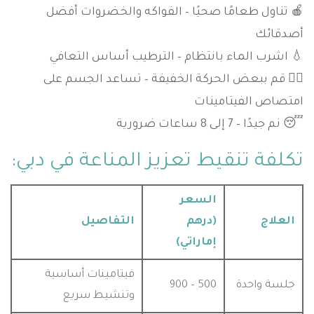
🍎 تناول طعامًا صحيًا – الفواكه والخضروات أفضل
أصدقائك
💧 اشرب الماء بانتظام – الترطيب أساس التعافي
🏃‍♀️ قم ببعض الحركة الخفيفة – تساعد الجسم على
امتصاص الفيتامينات
😴 نم جيدًا – 7 إلى 8 ساعات ضرورية
تكلفة تنقيط تعزيز المناعة في دبي:
السعر
العلاج
(درهم
التفاصيل
إماراتي)
فيتامينات أساسية
جلسة واحدة
500 – 900
وتنشيط سريع