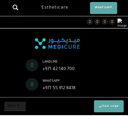
Estheticare
WHATSAPP
Facebook
Twitter
Instagram
Youtube
العروض
LANDLINE
+971 42 140 700
WHATSAPP
+971 55 912 8418
موعد مجاني
MENU